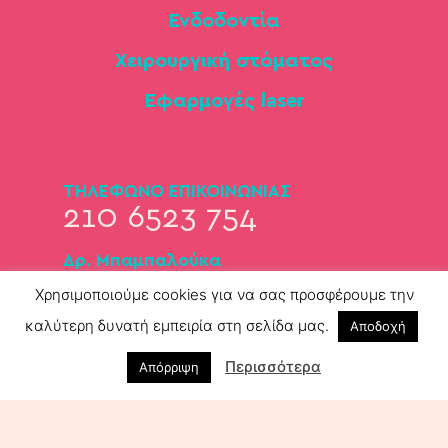
Ενδοδοντία
Χειρουργική στόματος
Εφαρμογές laser
ΤΗΛΕΦΩΝΟ ΕΠΙΚΟΙΝΩΝΙΑΣ
210 6523 754
Δρ. Μπαμπαλούκα
697 3339 871
Χρησιμοποιούμε cookies για να σας προσφέρουμε την
καλύτερη δυνατή εμπειρία στη σελίδα μας.
Αποδοχή
Δρ. Παπαδόπουλος
697 2604 744
Περισσότερα
Απόρριψη
ΛΕΩΦ. ΠΕΡΙΚΛΕΟΥΣ 27,
ΧΟΛΑΡΓΟΣ 155 61