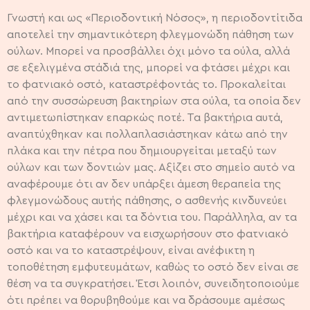
Γνωστή και ως «Περιοδοντική Νόσος», η περιοδοντίτιδα
αποτελεί την σημαντικότερη φλεγμονώδη πάθηση των
ούλων. Μπορεί να προσβάλλει όχι μόνο τα ούλα, αλλά
σε εξελιγμένα στάδιά της, μπορεί να φτάσει μέχρι και
το φατνιακό οστό, καταστρέφοντάς το. Προκαλείται
από την συσσώρευση βακτηρίων στα ούλα, τα οποία δεν
αντιμετωπίστηκαν επαρκώς ποτέ. Τα βακτήρια αυτά,
αναπτύχθηκαν και πολλαπλασιάστηκαν κάτω από την
πλάκα και την πέτρα που δημιουργείται μεταξύ των
ούλων και των δοντιών μας. Αξίζει στο σημείο αυτό να
αναφέρουμε ότι αν δεν υπάρξει άμεση θεραπεία της
φλεγμονώδους αυτής πάθησης, ο ασθενής κινδυνεύει
μέχρι και να χάσει και τα δόντια του. Παράλληλα, αν τα
βακτήρια καταφέρουν να εισχωρήσουν στο φατνιακό
οστό και να το καταστρέψουν, είναι ανέφικτη η
τοποθέτηση εμφυτευμάτων, καθώς το οστό δεν είναι σε
θέση να τα συγκρατήσει. Έτσι λοιπόν, συνειδητοποιούμε
ότι πρέπει να θορυβηθούμε και να δράσουμε αμέσως