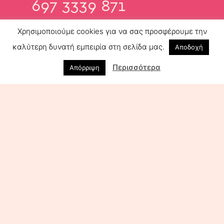
697 3339 871
Δρ. Παπαδόπουλος
Χρησιμοποιούμε cookies για να σας προσφέρουμε την
697 2604 744
καλύτερη δυνατή εμπειρία στη σελίδα μας.
Αποδοχή
ΛΕΩΦ. ΠΕΡΙΚΛΕΟΥΣ 27,
Περισσότερα
Απόρριψη
ΧΟΛΑΡΓΟΣ 155 61
Copyright © 2021 – Powered by