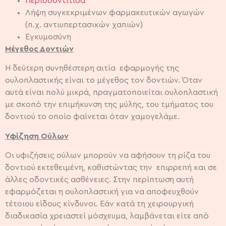
Περιοδοντίτιδα
Λήψη συγκεκριμένων φαρμακευτικών αγωγών
(π.χ. αντιυπερτασικών χαπιών)
Εγκυμοσύνη
Μέγεθος Δοντιών
Η δεύτερη συνηθέστερη αιτία εφαρμογής της
ουλοπλαστικής είναι το μέγεθος τον δοντιών. Όταν
αυτά είναι πολύ μικρά, πραγματοποιείται ουλοπλαστική
με σκοπό την επιμήκυνση της μύλης, του τμήματος του
δοντιού το οποίο φαίνεται όταν χαμογελάμε.
Υφίζηση Ούλων
Οι υφιζήσεις ούλων μπορούν να αφήσουν τη ρίζα του
δοντιού εκτεθειμένη, καθιστώντας την επιρρεπή και σε
άλλες οδοντικές ασθένειες. Στην περίπτωση αυτή
εφαρμόζεται η ουλοπλαστική για να αποφευχθούν
τέτοιου είδους κίνδυνοι. Εάν κατά τη χειρουργική
διαδικασία χρειαστεί μόσχευμα, λαμβάνεται είτε από