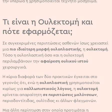
την υπερώα ή χρησιμοποιείται τεχνητό μόσχευμα.
Τι είναι η Ουλεκτομή και
πότε εφαρμόζεται;
Σε συγκεκριμένες περιπτώσεις ασθενών ίσως χρειαστεί
μια
πιο ιδιαίτερη μορφή ουλοπλαστικής
, η
ουλεκτομή
.
Τόσο η ουλοπλαστική όσο και η ουλεκτομή
περιλαμβάνουν την
αφαίρεση ουλικού ιστού
χειρουργικά.
Η κύρια διαφορά των δύο πρακτικών έγκειται στο
γεγονός ότι, ενώ η
ουλοπλαστική
χρησιμοποιείται
κυρίως για
καλλωπιστικούς λόγους
, η
ουλεκτομή
κρίνεται απαραίτητη
σε περιπτώσεις μολύνσεων
,
περιοδοντίτιδας, ουλίτιδας κι άλλων φλεγμονών.
Μια άλλη περίπτωση στην οποία προτιμάται η