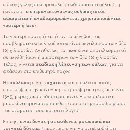
ειδικής γέλης που προκαλεί μούδιασμα στα ούλα. Στη
συνέχεια,
ο υπερανεπτυγμένος ουλικός ιστός
αφαιρείται ή αναδιαμορφώνεται χρησιμοποιώντας
νυστέρι ή laser
.
Το νυστέρι προτιμάται, όταν το μέγεθος του
προβληματικού ουλικού ιστού είναι μεγαλύτερο των δύο
(2) χιλιοστών. Αντιθέτως, το laser είναι αποτελεσματικό
σε μεγέθη ίσων ή μικρότερων των δύο (2) χιλιοστών.
Τέλος, γίνεται
σταδιακή λέπτυνση των ούλων
, για να
φτάσουν στο επιθυμητό πάχος.
Η
επούλωση
είναι
ταχύτατη
και ο ουλικός ιστός
επιστρέφει στην κανονική του μορφή σε τρεις με πέντε
(3-5) μέρες χωρίς ιδιαίτερο πόνο. Η ουλοπλαστική
μπορεί να πραγματοποιηθεί τόσο στο εμπρόσθιο μέρος
του στόματος όσο και στα πλάγια.
Επίσης,
είναι δυνατή σε ασθενείς με φυσικά και
τεχνητά δόντια
. Σημαντικό είναι να αναφερθεί ότι