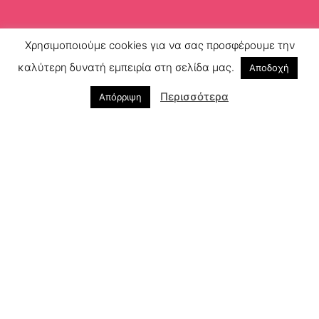
Χρησιμοποιούμε cookies για να σας προσφέρουμε την
ΤΗΛΕΦΩΝΟ ΕΠΙΚΟΙΝΩΝΙΑΣ
καλύτερη δυνατή εμπειρία στη σελίδα μας.
Αποδοχή
210 6523 754
Περισσότερα
Απόρριψη
Δρ. Μπαμπαλούκα
697 3339 871
Δρ. Παπαδόπουλος
697 2604 744
ΛΕΩΦ. ΠΕΡΙΚΛΕΟΥΣ 27,
ΧΟΛΑΡΓΟΣ 155 61
Copyright © 2021 – Powered by